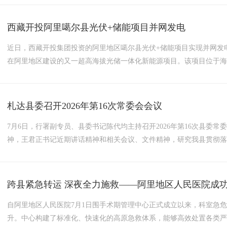
西藏开投阿里噶尔县光伏+储能项目并网发电
近日，西藏开投集团投资的阿里地区噶尔县光伏+储能项目实现并网发电。
在阿里地区建设的又一超高海拔光储一体化新能源项目。该项目位于海拔
产后预计年均发电量5632万千瓦时，每年可节约标准煤约1.62万吨，
升新能源就地消纳能力，有效缓解噶尔县乃至阿里地区春冬季限电情况，.
札达县委召开2026年第16次常委会会议
7月6日，行署副专员、县委书记陈代均主持召开2026年第16次县委
神，王君正书记近期讲话精神和相关会议、文件精神，研究我县贯彻
我们做好“三农”工作、对口支援工作指明了方向、提供了遵循，为我
话，为我们深入学习贯彻习近平党建思想，深化全面从严治党，...
跨县紧急转运 深夜全力施救——阿里地区人民医院成
自阿里地区人民医院7月1日围手术期管理中心正式成立以来，科室急
升。中心构建了标准化、快速化的高原急救体系，能够高效处置各类