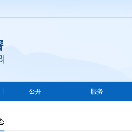
公开
服务
态