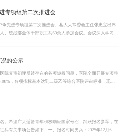
进专项组第二次推进会
范区中争先进专项组第二次推进会。县人大常委会主任张忠宝出席
人、统战部全体干部职工共60余人参加会议。会议深入学习贯
两级关于民族团结进步创建工作的部署要求。洞措乡、群团工作
情况的公示
合医院复审初评反馈存在的各项短板问题，医院全面开展专项整
3.08%，各项指标基本达到二级乙等综合医院评审标准，现将
乙复审初评反馈意见后，第一时间成立整改工作专班，对照二级
报名。希望广大适龄青年积极响应国家号召，踊跃报名参军，在
征兵有关事项公告如下：一、报名时间男兵：2025年12月6日
日24时。二、征集对象男兵：高中（含中专、职高、技校）毕业生及以上