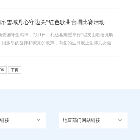
月3日凌晨，阿里地区人民医院院接收一名从革吉县紧急跨县转
化，...
党听·雪域丹心守边关”红色歌曲合唱比赛活动
扬爱国守边精神，7月1日，札达县隆重举行“唱支山歌给党听·
，用激昂的旋律和嘹亮的歌声，向党的生日献上边疆儿女最诚
西旺堆，县委、人大、政府、政协、法检两院等在家县级领导参
36
下页
链接
地直部门网站链接