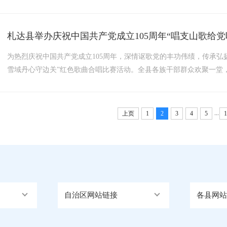
重症跨区转诊救治任务，持续为辖区各族群众的生命健康保驾护航。7
运的9岁危重患儿。受高海拔偏远地域影响，患儿长途转运途中病情持续恶
札达县举办庆祝中国共产党成立105周年“唱支山歌给
为热烈庆祝中国共产党成立105周年，深情讴歌党的丰功伟绩，传承弘
雪域丹心守边关”红色歌曲合唱比赛活动。全县各族干部群众欢聚一堂
挚的祝福。行署副专员、县委书记陈代均，县委副书记、政府县长扎
加，干部群众代表共计620余人参加。活动现场气氛热烈庄重、...
...
上页
1
2
3
4
5
1
自治区网站链接
各县网站