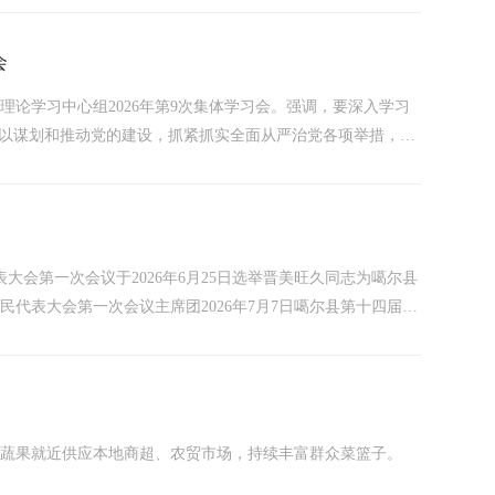
会
理论学习中心组2026年第9次集体学习会。强调，要深入学习
用以谋划和推动党的建设，抓紧抓实全面从严治党各项举措，切
习中心组成员围绕学习贯彻习近平党建思想，结合树立和践行正
大会第一次会议于2026年6月25日选举晋美旺久同志为噶尔县
代表大会第一次会议主席团2026年7月7日噶尔县第十四届人
2026年6月25日选举罗绍勇、李维森、贡格旺久、次仁德吉4
.
鲜蔬果就近供应本地商超、农贸市场，持续丰富群众菜篮子。