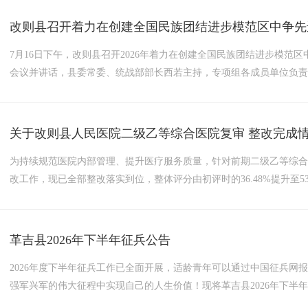
改则县召开着力在创建全国民族团结进步模范区中争先
7月16日下午，改则县召开2026年着力在创建全国民族团结进步模
会议并讲话，县委常委、统战部部长西若主持，专项组各成员单位负责
彻习近平总书记关于加强和改进民族工作重要思想，贯彻落实区、地
部等4家单位分别围绕民族团结进步创建工作和“一月一主题”...
关于改则县人民医院二级乙等综合医院复审 整改完成
为持续规范医院内部管理、提升医疗服务质量，针对前期二级乙等综
改工作，现已全部整改落实到位，整体评分由初评时的36.48%提升至5
整改完成情况予以公示。一、整改工作概况改则县人民医院自收到二
综合医院评审标准逐条梳理问题清单，通过完善医院管理体系、...
革吉县2026年下半年征兵公告
2026年度下半年征兵工作已全面开展，适龄青年可以通过中国征兵网
强军兴军的伟大征程中实现自己的人生价值！现将革吉县2026年下半年
至2026年8月10日24时。女兵：2026年7月1日至2026年8月10