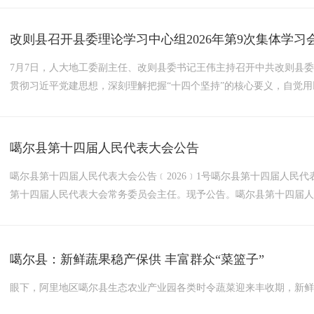
文化程度的青年（含大学在校生），年满18至22周岁（2004.1....
改则县召开县委理论学习中心组2026年第9次集体学习
7月7日，人大地工委副主任、改则县委书记王伟主持召开中共改则县委
贯彻习近平党建思想，深刻理解把握“十四个坚持”的核心要义，自觉
实把学习成果转化为党建引领高质量发展的工作实效。会上，理论学
确政绩观进行交流研讨。会议指出，习近平党建思想以“十四个坚持”...
噶尔县第十四届人民代表大会公告
噶尔县第十四届人民代表大会公告﹝2026﹞1号噶尔县第十四届人民代表
第十四届人民代表大会常务委员会主任。现予公告。噶尔县第十四届人民
民代表大会公告﹝2026﹞2号噶尔县第十四届人民代表大会第一次会议于
名同志为噶尔县第十四届人民代表大会常务委员会副主任。现予公告。..
噶尔县：新鲜蔬果稳产保供 丰富群众“菜篮子”
眼下，阿里地区噶尔县生态农业产业园各类时令蔬菜迎来丰收期，新