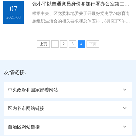
张小平以普通党员身份参加行署办公室第二党支部党史学习教育专题组织生活会
党组副书记、常务副专员张小平，行署党组成员、副
07
根据中央、区党委和地委关于开展好党史学习教育专
专员段晓勇出席会议，行署机关党组在家县级领导及
2021-08
题组织生活会的相关要求和总体安排，8月6日下午，
行办各科室负责人参加会议。会议学习了《中央八项
地委副书记、行署常务副专员张小平以普通党员身份
规定》《解读2020“四风”问题年报》《习近平重要指
参加了行署办公室第二党支部党史学习教育专题组织
示强调：“纠正四风”永远在路上 ...
生活会，同支部党员一起深入学习习近平总书记“七
上页
1
2
3
4
下页
一”重要讲话精神，交流学习体会，查找差距不足，明
确努力方向，推动党史学习教育走深走实。支部书记
唐宗贵主持会议，地区纪委监委驻行办纪检监察组副
友情链接:
组长王坤到会指导。会上，支部书记唐宗贵通报了上
半年第二党支部工作开展情况暨党史学习教育情况和
专题组织生活会会前准备情况，...
中央政府和国家部委网站
区内各市网站链接
自治区网站链接