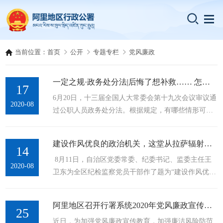
当前位置：
首页
公开
专题专栏
党风廉政
一定之规·政务处分法|后悔了想补救…… 怎么做才能从轻或减轻政务处分？
17
6月20日，十三届全国人大常委会第十九次会议审议通
2020-08
过公职人员政务处分法。根据规定，有哪些情形可以
从轻或者减轻给予政务处分？一起来看看吧。 原文链
接第十一条 公职人员有下列情形之一的，可以从轻或
建设作风优良的政治机关，这堂从拉萨辐射到全区的党课强调了这些事
者减轻给予政务处分：（一）主动交代本人应当受到
14
​8月11日，自治区党委常委、纪委书记、监委主任王
政务处分的违法行为的；（二）配合调查，如实说明
2020-08
卫东为全区纪检监察党员干部作了题为“建设作风优良
本人违法事实的；（三）检举他人违纪违法行为，经
的政治机关”的党课报告。王卫东回顾了党的作风建设
查证属实的；（四）主动采取措施，有效避免、挽回
的光荣历史和优良传统，指出作风建设伴随着党的发
损失或者消除不良影响的；（...
阿里地区召开行署系统2020年党风廉政宣传教育月集中宣讲大会
展壮大的每一步，是我们党从胜利走向胜利的重要法
25
近日，为加强党风廉政宣传教育，加强廉洁风险防范
宝。面对当前严峻复杂的形势任务，全区各级纪检监