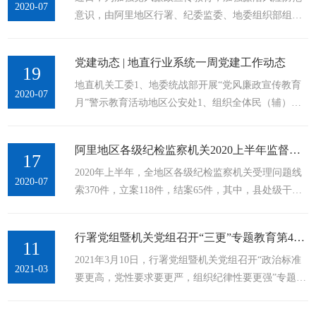
2020-07
意识，由阿里地区行署、纪委监委、地委组织部组织
察机关要把作风建设摆在更加突出的位置，与当前常
的行署系统2020年党风廉政宣传教育月集中宣讲大会
态化疫情防控、决战脱贫攻坚、加快经济恢复发展和
在地委党校召开，并邀请地委党校校长黄代江进行授
做好“六稳”工作、落实...
党建动态 | 地直行业系统一周党建工作动态
课。会上黄代江校长对党规党纪方面进行了深刻剖
19
地直机关工委​1、地委统战部开展“党风廉政宣传教育
析，通过一个个案例，进一步加强阿里地区党员领导
2020-07
月”警示教育活动​​地区公安处​1、组织全体民（辅）警
干部的拒腐防变意识和能力，提高保持清正廉洁的自
观看警示教育片《手莫伸》2、开展阿里公安全警实战
觉性，做到警钟长鸣。行署系统200余名党员干部代表
大练兵刑侦专题讲座3、举行“全面加强政治建警，锻
参加会议
阿里地区各级纪检监察机关2020上半年监督检查及审查调查情况通报
造过硬公安队伍”专项教育整顿理论考试​​地区教育局​
17
2020年上半年，全地区各级纪检监察机关受理问题线
1、编印《阿里地区中小学校党建工作规范化手册》
2020-07
索370件，立案118件，结案65件，其中，县处级干部
《阿里地区中小学校思想政治工作指导手册》《阿里
立案15人，乡科级干部立案60人，一般干部立案14
地区教育系统校园安全知识宣传手册》《阿里地区师
人，其他人员立案29人，党纪政务处分63人。全地区
德师风建设工...
行署党组暨机关党组召开“三更”专题教育第4次专题学习研讨会
各级党员干部受处分人员情况对比图全地区各级纪检
11
2021年3月10日，行署党组暨机关党组召开“政治标准
监察机关运用监督执纪“四种形态”处理322人。其中，
2021-03
要更高，党性要求要更严，组织纪律性要更强”专题教
第一种形态处理259人，占总人数的80.4%；第二种形
育第四次专题学习研讨会，地委委员，行署党组副书
态处理52人，占16.2%；第三种形态处理7人，占
记、常务副专员袁富国主持会议，地委副书记，行署
2.2%；第四种形态处理4人，占1.2%...